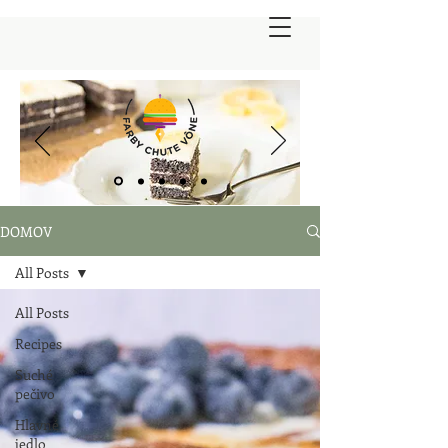
DOMOV
All Posts
All Posts
Recipes
Suché
pečivo
Hlavné
jedlo