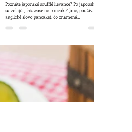
Aug 1, 2018
Japonské soufflé lievance
Poznáte japonské soufflé lievance? Po japonsky
sa volajú „shiawase no pancake“(áno, používajú
anglické slovo pancake), čo znamená...