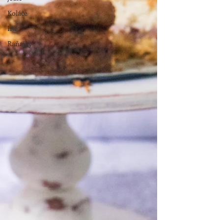
Koláče
Iné
Raňajky