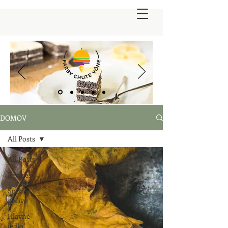
DOMOV
All Posts
All Posts
Recipes
Suché
pečivo
Hlavné
jedlo