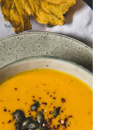
Koláče
Iné
Raňajky