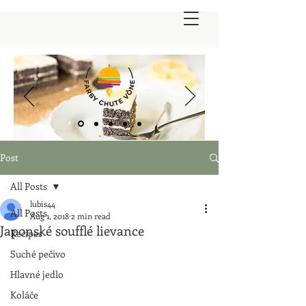
Post
All Posts
lubis44
All Posts
Aug 1, 2018
2 min read
Japonské soufflé lievance
Recipes
Suché pečivo
Hlavné jedlo
Koláče