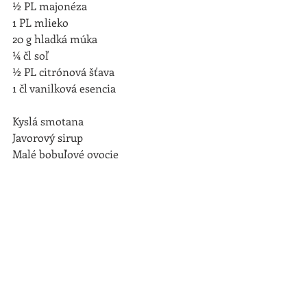
½ PL majonéza
1 PL mlieko
20 g hladká múka
¼ čl soľ
½ PL citrónová šťava
1 čl vanilková esencia
Kyslá smotana
Javorový sirup
Malé bobuľové ovocie