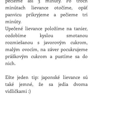
pečieme asi 3 minúty. Po troch 
minútach lievance otočíme, opäť 
panvicu prikryjeme a pečieme tri 
minúty.
Upečené lievance položíme na tanier, 
ozdobíme kyslou smotanou 
rozmiešanou s javorovým cukrom, 
malým ovocím, na záver pocukrujeme 
práškovým cukrom a pustíme sa do 
nich.
Ešte jeden tip: japonské lievance sú 
také jemné, že sa jedia dvoma 
vidličkami :)