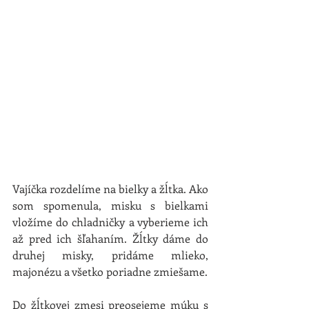
Vajíčka rozdelíme na bielky a žĺtka. Ako 
som spomenula, misku s bielkami 
vložíme do chladničky a vyberieme ich 
až pred ich šľahaním. Žĺtky dáme do 
druhej misky, pridáme mlieko, 
majonézu a všetko poriadne zmiešame.
Do žĺtkovej zmesi preosejeme múku s 