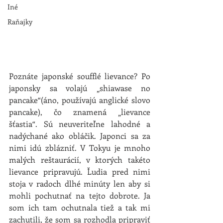
Iné
Raňajky
Poznáte japonské soufflé lievance? Po 
japonsky sa volajú „shiawase no 
pancake“(áno, používajú anglické slovo 
pancake), čo znamená „lievance 
šťastia“. Sú neuveriteľne lahodné a 
nadýchané ako obláčik. Japonci sa za 
nimi idú zblázniť. V Tokyu je mnoho 
malých reštaurácií, v ktorých takéto 
lievance pripravujú. Ľudia pred nimi 
stoja v radoch dlhé minúty len aby si 
mohli pochutnať na tejto dobrote. Ja 
som ich tam ochutnala tiež a tak mi 
zachutili, že som sa rozhodla pripraviť 