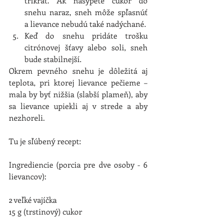
trikrát. Ak nasypete cukor do 
snehu naraz, sneh môže spľasnúť 
a lievance nebudú také nadýchané.  
Keď do snehu pridáte trošku 
citrónovej šťavy alebo soli, sneh 
bude stabilnejší. 
Okrem pevného snehu je dôležitá aj 
teplota, pri ktorej lievance pečieme – 
mala by byť nižšia (slabší plameň), aby 
sa lievance upiekli aj v strede a aby 
nezhoreli.
Tu je sľúbený recept:
Ingrediencie (porcia pre dve osoby - 6 
lievancov):
2 veľké vajíčka
15 g (trstinový) cukor