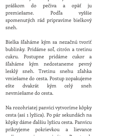
práškom do pečiva a opäť ju 
premiešame. Podľa vyššie 
spomenutých rád pripravíme bielkový 
sneh.
Bielka šľaháme kým sa nezačnú tvoriť 
bublinky. Pridáme soľ, citrón a tretinu 
cukru. Postupne pridáme cukor a 
šľaháme kým nedostaneme pevný 
lesklý sneh. Tretinu snehu zľahka 
vmiešame do cesta. Postup zopakujeme 
ešte dvakrát kým celý sneh 
nevmiešame do cesta.
Na rozohriatej panvici vytvoríme kôpky 
cesta (asi 1 lyžica). Po pár sekundách na 
kôpky dáme ďalšiu lyžicu cesta. Panvicu 
prikryjeme pokrievkou a lievance 