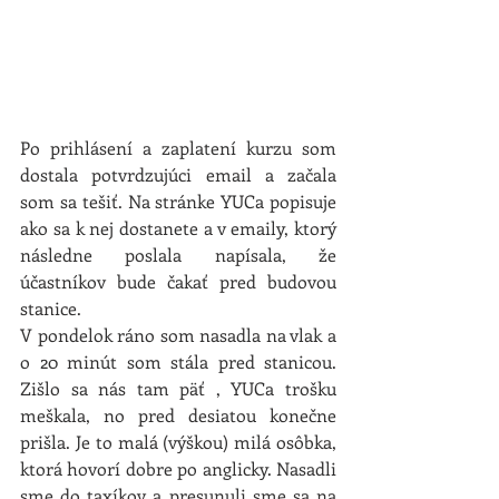
Po prihlásení a zaplatení kurzu som 
dostala potvrdzujúci email a začala 
som sa tešiť. Na stránke YUCa popisuje 
ako sa k nej dostanete a v emaily, ktorý 
následne poslala napísala, že 
účastníkov bude čakať pred budovou 
stanice.
V pondelok ráno som nasadla na vlak a 
o 20 minút som stála pred stanicou. 
Zišlo sa nás tam päť , YUCa trošku 
meškala, no pred desiatou konečne 
prišla. Je to malá (výškou) milá osôbka, 
ktorá hovorí dobre po anglicky. Nasadli 
sme do taxíkov a presunuli sme sa na 