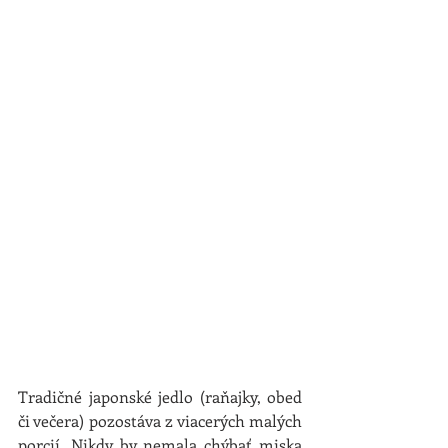
Tradičné japonské jedlo (raňajky, obed 
či večera) pozostáva z viacerých malých 
porcií. Nikdy by nemala chýbať miska 