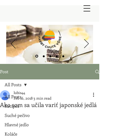
Post
All Posts
lubis44
All Posts
Feb 16, 2018
3 min read
Ako som sa učila variť japonské jedlá
Recipes
Suché pečivo
Hlavné jedlo
Koláče