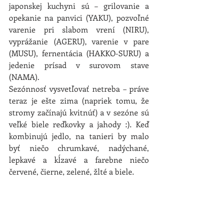
japonskej kuchyni sú – grilovanie a 
opekanie na panvici (YAKU), pozvoľné 
varenie pri slabom vrení (NIRU), 
vyprážanie (AGERU), varenie v pare 
(MUSU), fernentácia (HAKKO-SURU) a 
jedenie prísad v surovom stave 
(NAMA).
Sezónnosť vysvetľovať netreba – práve 
teraz je ešte zima (napriek tomu, že 
stromy začínajú kvitnúť) a v sezóne sú 
veľké biele reďkovky a jahody :). Keď 
kombinujú jedlo, na tanieri by malo 
byť niečo chrumkavé, nadýchané, 
lepkavé a kĺzavé a farebne niečo 
červené, čierne, zelené, žlté a biele.