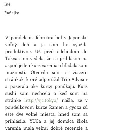
Iné
Raňajky
V pondek 12. februára bol v Japonsku 
voľný deň a ja som ho využila 
produktívne. Už pred odchodom do 
Tokya som vedela, že sa prihlásim na 
aspoň jeden kurz varenia a hľadala som 
možnosti. Otvorila som si viacero 
stránkok, ktoré odporúčal Trip Advisor 
a pozerala aké kurzy ponúkajú. Kurz 
sushi som nechcela a keď som na 
stránke 
http://yjc.tokyo/
 našla, že v 
pondelkovom kurze Ramen a gyoza sú 
ešte dve voľné miesta, hneď som sa 
prihlásila. YUCa a jej domáca škola 
varenia mala veľmi dobré recenzie a 