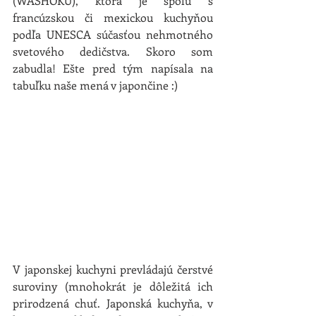
(WASHOKU), ktorá je spolu s 
francúzskou či mexickou kuchyňou 
podľa UNESCA súčasťou nehmotného 
svetového dedičstva. Skoro som 
zabudla! Ešte pred tým napísala na 
tabuľku naše mená v japončine :)
V japonskej kuchyni prevládajú čerstvé 
suroviny (mnohokrát je dôležitá ich 
prirodzená chuť. Japonská kuchyňa, v 