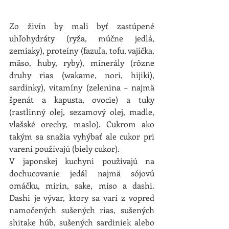
Zo živín by mali byť zastúpené 
uhľohydráty (ryža, múčne jedlá, 
zemiaky), proteíny (fazuľa, tofu, vajíčka, 
mäso, huby, ryby), minerály (rôzne 
druhy rias (wakame, nori, hijiki), 
sardinky), vitamíny (zelenina – najmä 
špenát a kapusta, ovocie) a tuky 
(rastlinný olej, sezamový olej, madle, 
vlašské orechy, maslo). Cukrom ako 
takým sa snažia vyhýbať ale cukor pri 
varení používajú (biely cukor).
V japonskej kuchyni používajú na 
dochucovanie jedál najmä sójovú 
omáčku, mirin, sake, miso a dashi. 
Dashi je vývar, ktory sa varí z vopred 
namočených sušených rias, sušených 
shitake húb, sušených sardiniek alebo 