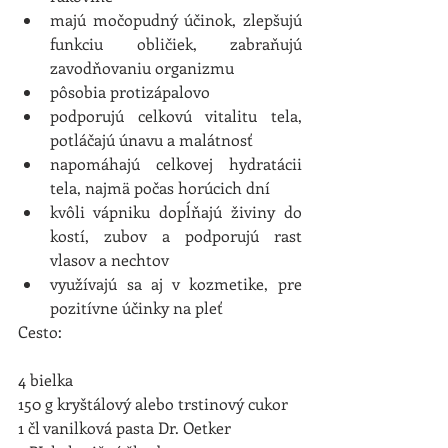
majú močopudný účinok, zlepšujú 
funkciu obličiek, zabraňujú 
zavodňovaniu organizmu  
pôsobia protizápalovo  
podporujú celkovú vitalitu tela, 
potláčajú únavu a malátnosť  
napomáhajú celkovej hydratácii 
tela, najmä počas horúcich dní  
kvôli vápniku dopĺňajú živiny do 
kostí, zubov a podporujú rast 
vlasov a nechtov  
využívajú sa aj v kozmetike, pre 
pozitívne účinky na pleť 
Cesto:
4 bielka
150 g kryštálový alebo trstinový cukor
1 čl vanilková pasta Dr. Oetker