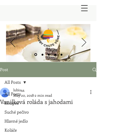
Post
All Posts
lubis44
All Posts
May 20, 2018
2 min read
Vanilková roláda s jahodami
Recipes
Suché pečivo
Hlavné jedlo
Koláče