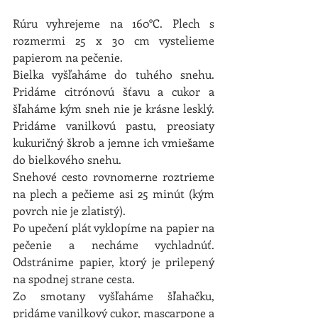
Rúru vyhrejeme na 160°C. Plech s 
rozmermi 25 x 30 cm vystelieme 
papierom na pečenie.
Bielka vyšľaháme do tuhého snehu. 
Pridáme citrónovú šťavu a cukor a 
šľaháme kým sneh nie je krásne lesklý. 
Pridáme vanilkovú pastu, preosiaty 
kukuričný škrob a jemne ich vmiešame 
do bielkového snehu.
Snehové cesto rovnomerne roztrieme 
na plech a pečieme asi 25 minút (kým 
povrch nie je zlatistý).
Po upečení plát vyklopíme na papier na 
pečenie a necháme vychladnúť. 
Odstránime papier, ktorý je prilepený 
na spodnej strane cesta.
Zo smotany vyšľaháme šľahačku, 
pridáme vanilkový cukor, mascarpone a 