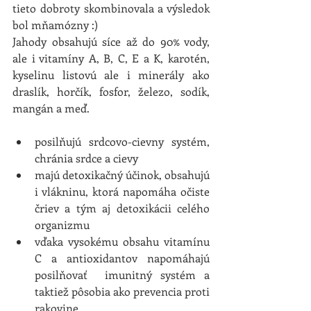
tieto dobroty skombinovala a výsledok 
bol mňamózny :)
Jahody obsahujú síce až do 90% vody, 
ale i vitamíny A, B, C, E a K, karotén, 
kyselinu listovú ale i minerály ako 
draslík, horčík, fosfor, železo, sodík, 
mangán a meď. 
posilňujú srdcovo-cievny systém, 
chránia srdce a cievy  
majú detoxikačný účinok, obsahujú 
i vlákninu, ktorá napomáha očiste 
čriev a tým aj detoxikácii celého 
organizmu  
vďaka vysokému obsahu vitamínu 
C a antioxidantov napomáhajú 
posilňovať  imunitný systém a 
taktiež pôsobia ako prevencia proti 
rakovine  