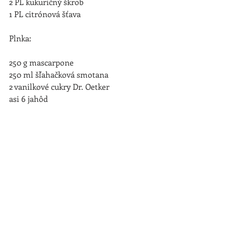
2 PL kukuričný škrob
1 PL citrónová šťava
Plnka:
250 g mascarpone
250 ml šľahačková smotana
2 vanilkové cukry Dr. Oetker
asi 6 jahôd