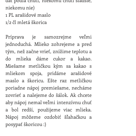
dať podľa chuti, niekomu chutí sladšie, 
niekomu nie)
1 PL arašidové maslo
1/2 čl mletá škorica
Príprava je samozrejme veľmi 
jednoduchá. Mlieko zohrejeme a pred 
tým, než začne vrieť, znížime teplotu a 
do mlieka dáme cukor a kakao. 
Miešame metličkou kým sa kakao s 
mliekom spoja, pridáme arašidové 
maslo a škoricu. Ešte raz metličkou 
poriadne nápoj premiešame, necháme 
zovrieť a nalejeme do šálok. Ak chcete 
aby nápoj nemal veľmi intenzívnu chuť 
a bol redší, použijeme viac mlieka. 
Nápoj môžeme ozdobiť šľahačkou a 
posypať škoricou :)