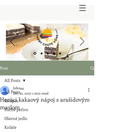
Post
All Posts
lubis44
All Posts
Dec 10, 2017
1 min read
Horúci kakaový nápoj s arašidovým
Recipes
maslom
Suché pečivo
Hlavné jedlo
Koláče