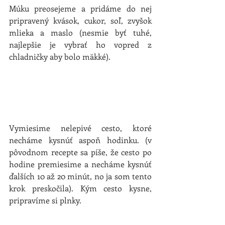
Múku preosejeme a pridáme do nej 
pripravený kvások, cukor, soľ, zvyšok 
mlieka a maslo (nesmie byť tuhé, 
najlepšie je vybrať ho vopred z 
chladničky aby bolo mäkké).
Vymiesime nelepivé cesto, ktoré 
necháme kysnúť aspoň hodinku. (v 
pôvodnom recepte sa píše, že cesto po 
hodine premiesime a necháme kysnúť 
ďalších 10 až 20 minút, no ja som tento 
krok preskočila). Kým cesto kysne, 
pripravíme si plnky.