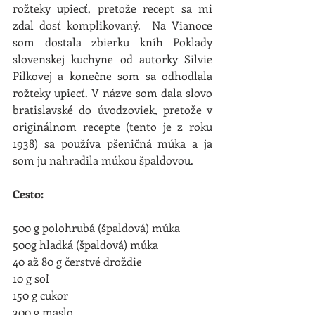
rožteky upiecť, pretože recept sa mi 
zdal dosť komplikovaný.  Na Vianoce 
som dostala zbierku kníh Poklady 
slovenskej kuchyne od autorky Silvie 
Pilkovej a konečne som sa odhodlala 
rožteky upiecť. V názve som dala slovo 
bratislavské do úvodzoviek, pretože v 
originálnom recepte (tento je z roku 
1938) sa používa pšeničná múka a ja 
som ju nahradila múkou špaldovou.
Cesto:
500 g polohrubá (špaldová) múka
500g hladká (špaldová) múka
40 až 80 g čerstvé droždie
10 g soľ
150 g cukor
300 g maslo