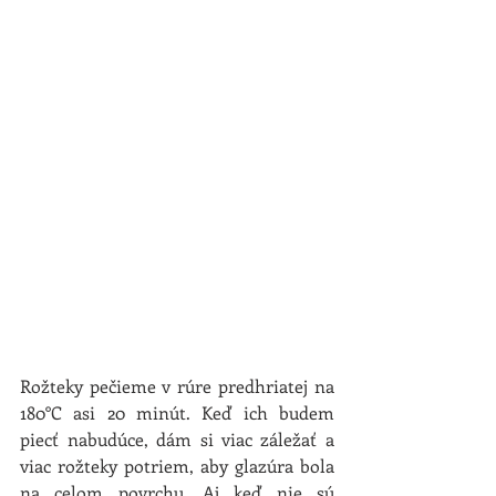
Rožteky pečieme v rúre predhriatej na 
180°C asi 20 minút. Keď ich budem 
piecť nabudúce, dám si viac záležať a 
viac rožteky potriem, aby glazúra bola 
na celom povrchu. Aj keď nie sú 