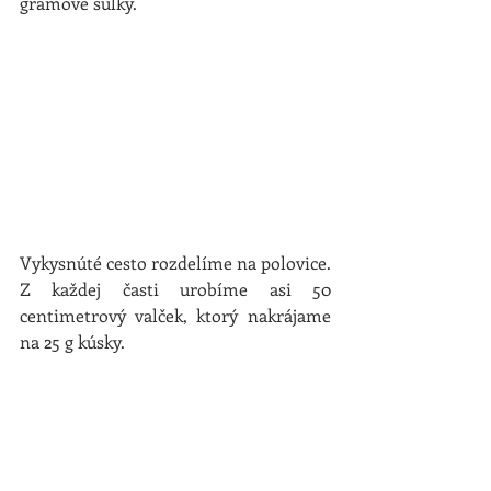
gramové šúľky.
Vykysnúté cesto rozdelíme na polovice. 
Z každej časti urobíme asi 50 
centimetrový valček, ktorý nakrájame 
na 25 g kúsky.