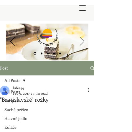
Post
All Posts
lubis44
All Posts
Feb 9, 2017
2 min read
"Bratislavské" rožky
Recipes
Suché pečivo
Hlavné jedlo
Koláče