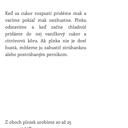
Keď sa cukor rozpustí pridéme mak a 
varíme pokiaľ mak nezhustne. Plnku 
odstavíme a keď začne chladnúť 
pridáme do nej vanilkový cukor a 
citrónovú kôru. Ak plnka nie je dosť 
hustá, môžeme ju zahustiť strúhankou 
alebo postrúhaným perníkom.
Z oboch plniek urobíme 20 až 25 