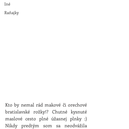
Iné
Raňajky
Kto by nemal rád makové či orechové 
bratislavské rožky!? Chutné kysnuté 
maslové cesto plné úžasnej plnky :) 
Nikdy predtým som sa neodvážila 