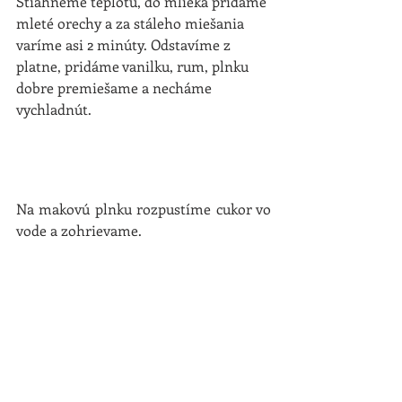
Stiahneme teplotu, do mlieka pridáme 
mleté orechy a za stáleho miešania 
varíme asi 2 minúty. Odstavíme z 
platne, pridáme vanilku, rum, plnku 
dobre premiešame a necháme 
vychladnút.
Na makovú plnku rozpustíme cukor vo 
vode a zohrievame.