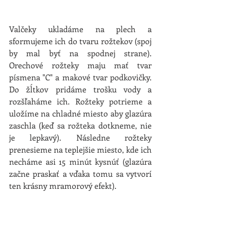
Valčeky ukladáme na plech a 
sformujeme ich do tvaru rožtekov (spoj 
by mal byť na spodnej strane). 
Orechové rožteky maju mať tvar 
písmena "C" a makové tvar podkovičky. 
Do žĺtkov pridáme trošku vody a 
rozšľaháme ich. Rožteky potrieme a 
uložíme na chladné miesto aby glazúra 
zaschla (keď sa rožteka dotkneme, nie 
je lepkavý). Následne rožteky 
prenesieme na teplejšie miesto, kde ich 
necháme asi 15 minút kysnúť (glazúra 
začne praskať a vďaka tomu sa vytvorí 
ten krásny mramorový efekt).