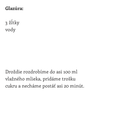
Glazúra:
3 žĺtky
vody
Droždie rozdrobíme do asi 100 ml 
vlažného mlieka, pridáme trošku 
cukru a necháme postáť asi 20 minút.