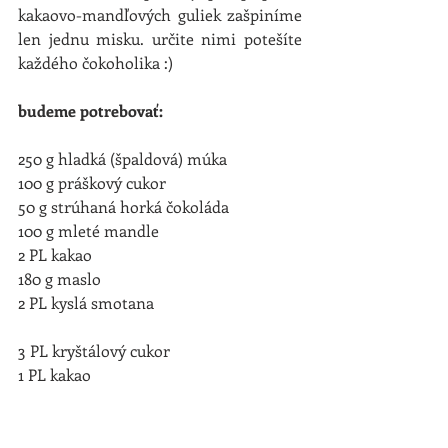
kakaovo-mandľových guliek zašpiníme 
len jednu misku. určite nimi potešíte 
každého čokoholika :) 
budeme potrebovať: 
250 g hladká (špaldová) múka 
100 g práškový cukor 
50 g strúhaná horká čokoláda 
100 g mleté mandle 
2 PL kakao 
180 g maslo 
2 PL kyslá smotana 
3 PL kryštálový cukor 
1 PL kakao 