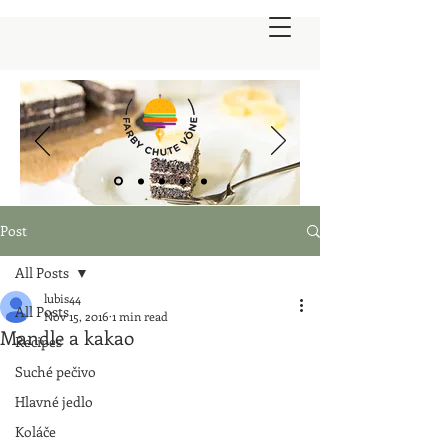
Post
All Posts
lubis44
All Posts
Nov 15, 2016
1 min read
Mandle a kakao
Recipes
Suché pečivo
Hlavné jedlo
Koláče