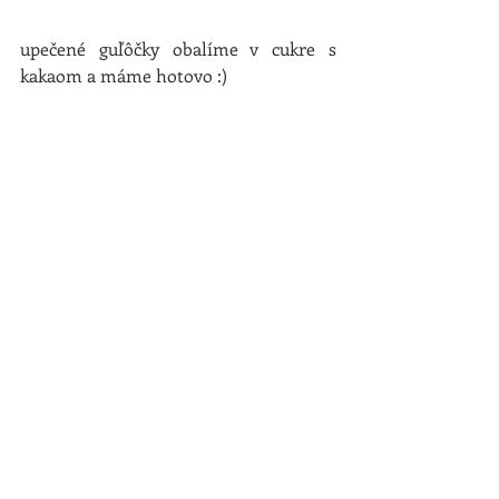
upečené guľôčky obalíme v cukre s 
kakaom a máme hotovo :)