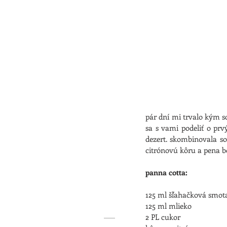
pár dní mi trvalo kým s
sa s vami podeliť o prv
dezert. skombinovala so
citrónovú kôru a pena bol
panna cotta:
125 ml šľahačková smot
125 ml mlieko
2 PL cukor