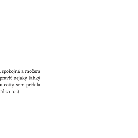
ak spokojná a možem 
praviť nejaký ľahký 
a cotty som pridala 
l za to :)