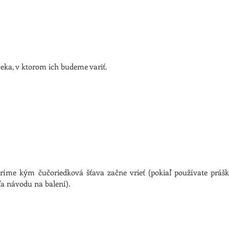
eka, v ktorom ich budeme variť.
ríme kým čučoriedková šťava začne vrieť (pokiaľ používate prášk
ľa návodu na balení).