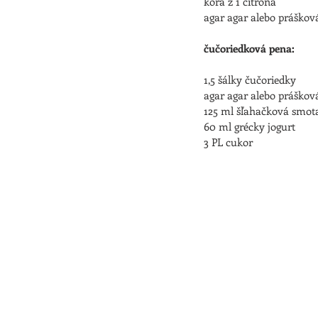
kôra z 1 citróna
agar agar alebo práškov
čučoriedková pena:
1,5 šálky čučoriedky
agar agar alebo práškov
125 ml šľahačková smot
60 ml grécky jogurt
3 PL cukor 