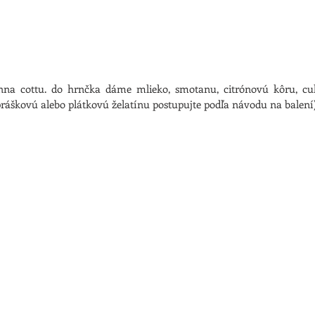
anna cottu. do hrnčka dáme mlieko, smotanu, citrónovú kôru, cuk
práškovú alebo plátkovú želatínu postupujte podľa návodu na balení)