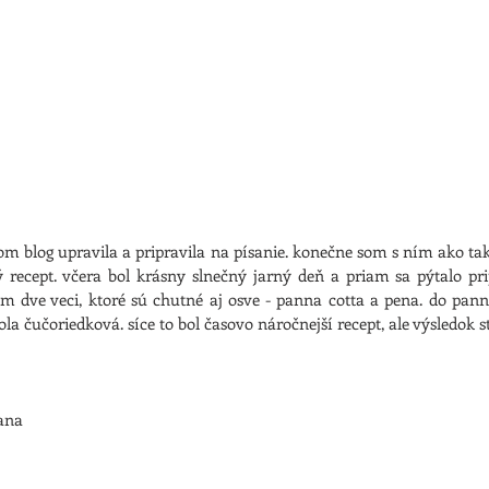
om blog upravila a pripravila na písanie. konečne som s ním ako t
ý recept. včera bol krásny slnečný jarný deň a priam sa pýtalo pri
m dve veci, ktoré sú chutné aj osve - panna cotta a pena. do pann
a čučoriedková. síce to bol časovo náročnejší recept, ale výsledok stá
ana